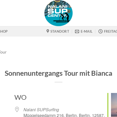
SHOP
STANDORT
E-MAIL
FREITA
Tour
Sonnenuntergangs Tour mit Bianca
WO
Nalani SUPSurfing
Müggelseedamm 216, Berlin, Berlin, 12587,