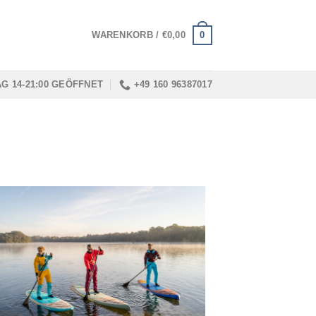
0
WARENKORB /
€
0,00
AG 14-21:00 GEÖFFNET
+49 160 96387017