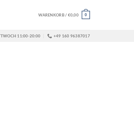
0
WARENKORB /
€
0,00
TTWOCH 11:00-20:00
+49 160 96387017