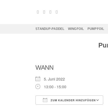
Zum
Inhalt
springen
STANDUP-PADDEL
WINGFOIL
PUMPFOIL
Pu
WANN
5. Juni 2022
13:00 - 15:00
ZUM KALENDER HINZUFÜGEN