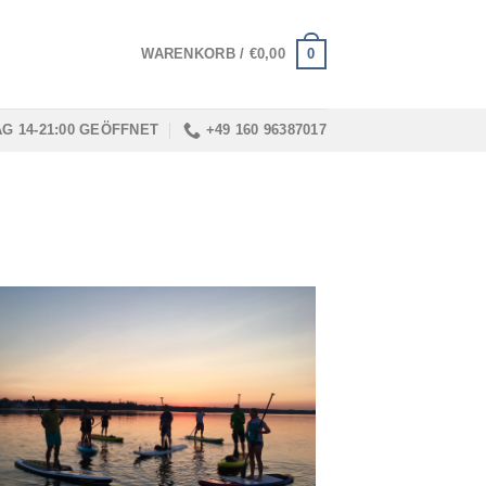
0
WARENKORB /
€
0,00
AG 14-21:00 GEÖFFNET
+49 160 96387017