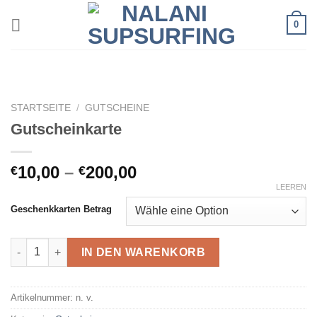
Zum
0
Inhalt
springen
STARTSEITE
/
GUTSCHEINE
Gutscheinkarte
Preisspanne:
10,00
–
200,00
€
€
€10,00
LEEREN
bis
Geschenkkarten Betrag
€200,00
Gutscheinkarte Menge
IN DEN WARENKORB
Artikelnummer:
n. v.