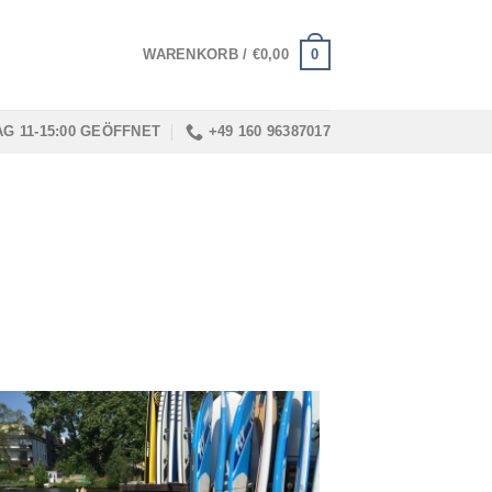
0
WARENKORB /
€
0,00
G 11-15:00 GEÖFFNET
+49 160 96387017