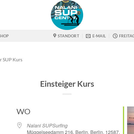
SHOP
STANDORT
E-MAIL
FREITA
er SUP Kurs
Einsteiger Kurs
WO
Nalani SUPSurfing
Müggelseedamm 216, Berlin, Berlin, 12587,