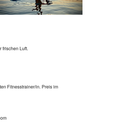
Office 365
Outlook Live
 frischen Luft.
n Fitnesstrainer/in. Preis im
.com