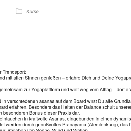
Google Kalender
iCalendar
Kurse
r Trendsport:
d mit allen Sinnen genießen – erfahre Dich und Deine Yogapraxi
emeinsam zur Yogaplattform und weit weg vom Alltag – dort erw
 in verschiedenen asanas auf dem Board wirst Du alle Grundl
oard erfahren. Besonders das Halten der Balance schult unseren
en besonderen Bonus dieser Praxis dar.
 eintauchen in kraftvolle Asanas, eingebunden in einen dynami
et werden durch genußvolles Pranayama (Atemlenkung), das Dic
nur umgeben von Sonne, Wind und Wellen.